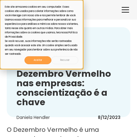
Este site armazena cookies em seu computador. Esses
cookies são usados para coletar informações sobre como
você interage com nosso site e nos permite lembrar de você.
Usamos essas informações para melhorar e personalizar sua
experiência e para análises e métricas sobre nossos visitantes,
tanto nesse site quanto em outras mídias. Para obter mais
informações sobre os cookies que usamos, leia nossa Política
de Privacidade.
Voltar
Se você recusar, suas informações não serão rastreadas
quando você acessar este site. Um cookie simples será usado
em seu navegador para lembrar sobre sua preferência de não
ser rastreado.
Saúde corporativa
Aceitar
Recusar
Dezembro Vermelho
nas empresas:
conscientização é a
chave
Daniela Hendler
8/12/2023
O Dezembro Vermelho é uma